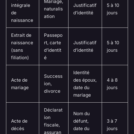
Mariage,
intégrale
Justificatif
5 à 10
naturalis
de
d’identité
jours
ation
naissance
Extrait de
Passepo
naissance
rt, carte
Justificatif
5 à 10
(sans
d’identit
d’identité
jours
filiation)
é
Identité
Success
Acte de
des époux,
4 à 8
ion,
mariage
date du
jours
divorce
mariage
Déclarat
Nom du
ion
Acte de
défunt,
3 à 7
fiscale,
décès
date du
jours
assuran