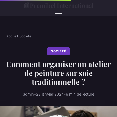
📰
Premibel International
Accueil
›
Société
SOCIÉTÉ
Comment organiser un atelier
de peinture sur soie
traditionnelle ?
admin
•
23 janvier 2024
•
6 min de lecture